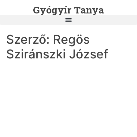
Gyógyír Tanya
Szerző:
Regös
Sziránszki József
Rege a múltról
Én az vagyok…
Ahogy Isten teremtett.
Fény madár…