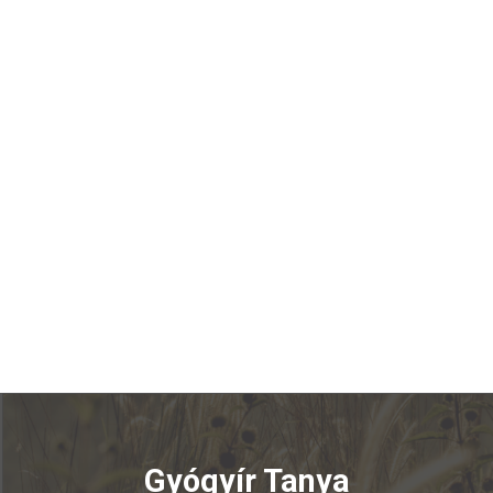
Ősbő vezér szelleme
Égi megtisztulás
Éjjel a farkasok járnak
Ring a bölcső…
Ragyogok, ragyogok
A világfa hét ága
←
korábbi
Gyógyír Tanya