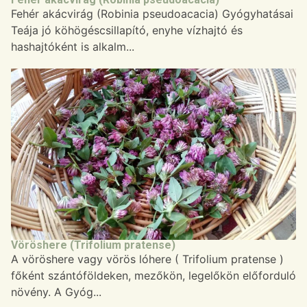
Fehér akácvirág (Robinia pseudoacacia) Gyógyhatásai
Teája jó köhögéscsillapító, enyhe vízhajtó és
hashajtóként is alkalm...
Vöröshere (Trifolium pratense)
A vöröshere vagy vörös lóhere ( Trifolium pratense )
főként szántóföldeken, mezőkön, legelőkön előforduló
növény. A Gyóg...