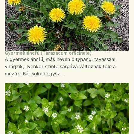
Gyermekláncfű (Taraxacum officinale)
A gyermekláncfű, más néven pitypang, tavasszal
virágzik, ilyenkor szinte sárgává változnak tőle a
mezők. Bár sokan egysz...