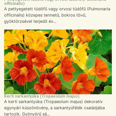
officinalis)
A pettyegetett tüdőfű vagy orvosi tüdőfű (Pulmonaria
officinalis) közepes termetű, bokros tövű,
gyöktörzsével terjedő év...
Kerti sarkantyúka (Tropaeolum majus)
A kerti sarkantyúka (Tropaeolum majus) dekoratív
egynyári kúszónövény, a sarkantyúfélék családjába
tartozik. Gyönyörű sá...