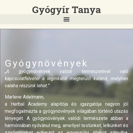
Gyógyír Tanya
Gyógynövények
„A gyógynövények valódi természetével való
kapcsolatfelvétel a leginkább megtérülő kaland, melyben
valaha részünk lehet.”
Marlene Adelmann,
a Herbal Academy alapítója és igazgatója nagyon jól
megfogalmazta a gyógynövények világában történő utazás
lényegét. A gyógynövények valódi természete abban a
harmóniában nyilvánul meg, amellyel testünket, lelkünket és
szellemünket egyaránt az egyensúlyi állapot irányába,