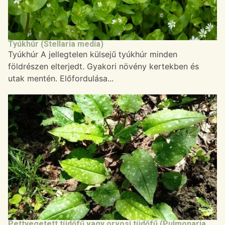
Tyúkhúr (Stellaria media)
Tyúkhúr A jellegtelen külsejű tyúkhúr minden
földrészen elterjedt. Gyakori növény kertekben és
utak mentén. Előfordulása...
Pettyegetett tüdőfű vagy orvosi tüdőfű (Pulmonaria