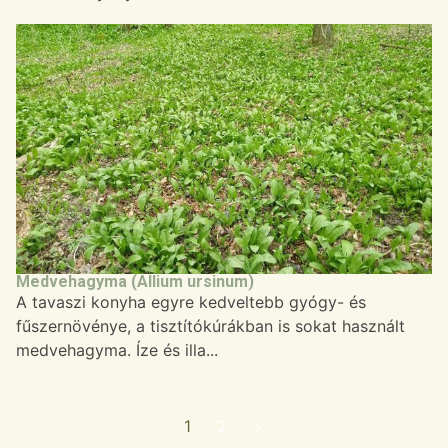
Medvehagyma (Allium ursinum)
A tavaszi konyha egyre kedveltebb gyógy- és
fűszernövénye, a tisztítókúrákban is sokat használt
medvehagyma. Íze és illa...
1
2
>