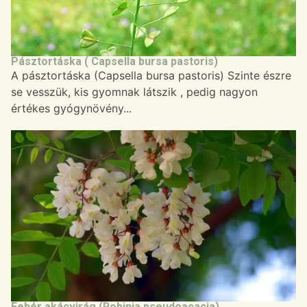
Pásztortáska ( Capsella bursa pastoris)
A pásztortáska (Capsella bursa pastoris) Szinte észre
se vesszük, kis gyomnak látszik , pedig nagyon
értékes gyógynövény...
Fehér akácvirág (Robinia pseudoacacia)