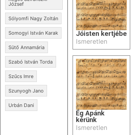
József
Sólyomfi Nagy Zoltán
Jóisten kertjébe
Somogyi István Karak
Ismeretlen
Sütő Annamária
Szabó István Torda
Szűcs Imre
Szunyogh Jano
Urbán Dani
Ég Apánk
kérünk
Ismeretlen