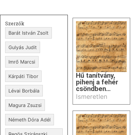
Szerzők
Barát István Zsolt
Gulyás Judit
Imrő Marcsi
Hű tanítvány,
Kárpáti Tibor
pihenj a fehér
csöndben…
Lévai Borbála
Ismeretlen
Magura Zsuzsi
Németh Dóra Adél
Regös Sziránszki