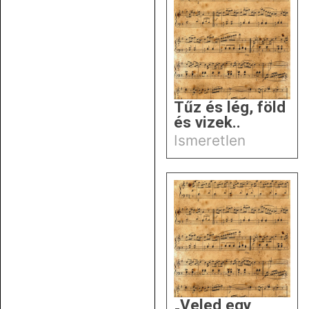
Tűz és lég, föld
és vizek..
Ismeretlen
„Veled egy