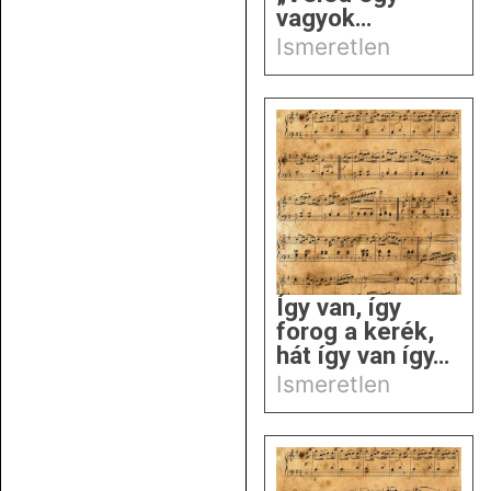
vagyok…
Ismeretlen
Így van, így
forog a kerék,
hát így van így…
Ismeretlen