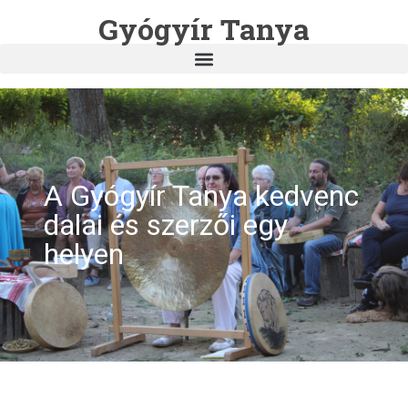
Gyógyír Tanya
A Gyógyír Tanya kedvenc
dalai és szerzői egy
helyen