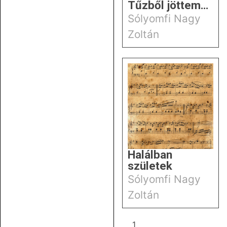
Tűzből jöttem…
Sólyomfi Nagy
Zoltán
Halálban
születek
Sólyomfi Nagy
Zoltán
1
2
3
4
5