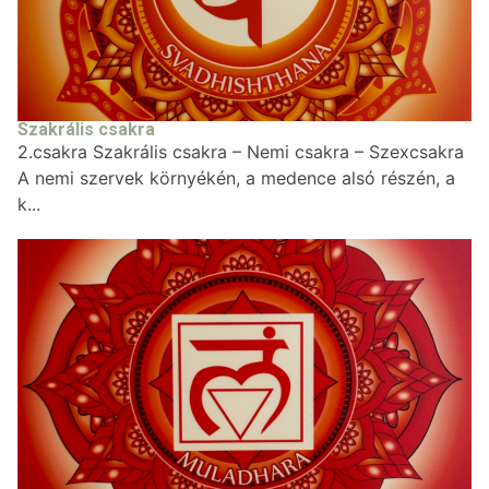
Szakrális csakra
2.csakra Szakrális csakra – Nemi csakra – Szexcsakra
A nemi szervek környékén, a medence alsó részén, a
k...