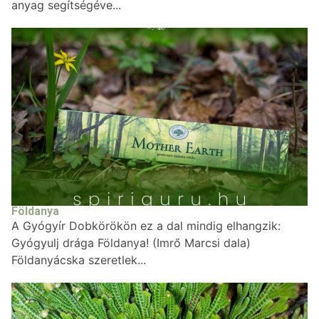
anyag segítségéve...
Földanya
A Gyógyír Dobkörökön ez a dal mindig elhangzik:
Gyógyulj drága Földanya! (Imrő Marcsi dala)
Földanyácska szeretlek...