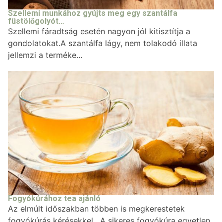
Szellemi munkához gyújts meg egy szantálfa
füstölőgolyót…
Szellemi fáradtság esetén nagyon jól kitisztítja a
gondolatokat.A szantálfa lágy, nem tolakodó illata
jellemzi a terméke...
Fogyókúrához tea ajánló
Az elmúlt időszakban többen is megkerestetek
fogyókúrás kérésekkel . A sikeres fogyókúra egyetlen