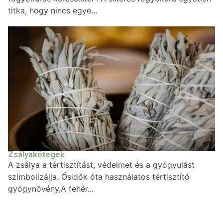
titka, hogy nincs egye...
Zsályakötegek
A zsálya a tértisztítást, védelmet és a gyógyulást
szimbolizálja. Ősidők óta használatos tértisztító
gyógynövény,A fehér...