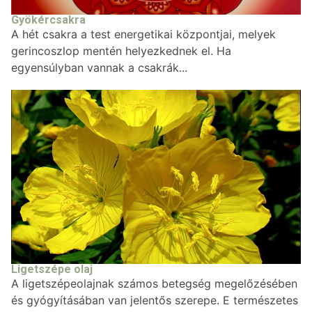
Gyökércsakra
A hét csakra a test energetikai központjai, melyek
gerincoszlop mentén helyezkednek el. Ha
egyensúlyban vannak a csakrák...
Ligetszépe olaj
A ligetszépeolajnak számos betegség megelőzésében
és gyógyításában van jelentős szerepe. E természetes