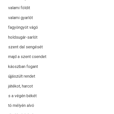
valami földit
valami gyarlót
fagyöngyöt vágó
holdsugár-sarlót
szent dal sengését
majd a szent csendet
káoszban fogant
újjászült rendet
játékot, harcot
s a végén békét
tó mélyén alvó