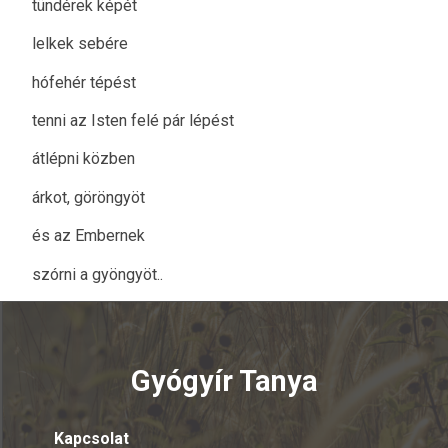
tündérek képét
lelkek sebére
hófehér tépést
tenni az Isten felé pár lépést
átlépni közben
árkot, göröngyöt
és az Embernek
szórni a gyöngyöt..
Gyógyír Tanya
Kapcsolat