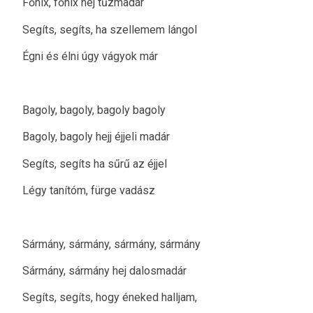
Főnix, főnix hej tűzmadár
Segíts, segíts, ha szellemem lángol
Égni és élni úgy vágyok már
Bagoly, bagoly, bagoly bagoly
Bagoly, bagoly hejj éjjeli madár
Segíts, segíts ha sűrű az éjjel
Légy tanítóm, fürge vadász
Sármány, sármány, sármány, sármány
Sármány, sármány hej dalosmadár
Segíts, segíts, hogy éneked halljam,