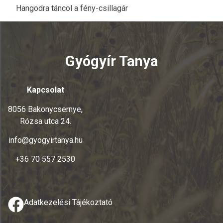
Hangodra táncol a fény-csillagár
Gyógyír Tanya
Kapcsolat
8056 Bakonycsernye,
Rózsa utca 24.
info@gyogyirtanya.hu
+36 70 557 2530
Adatkezelési Tájékoztató