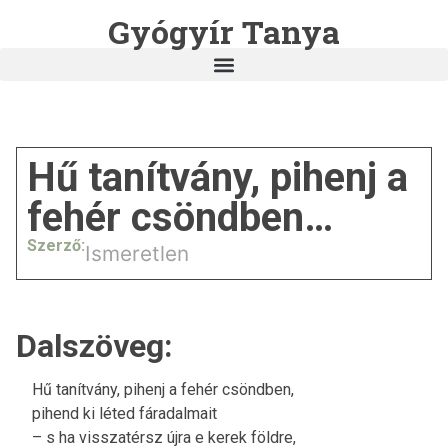
Gyógyír Tanya
Hű tanítvány, pihenj a
fehér csöndben…
Szerző:
Ismeretlen
Dalszöveg:
Hű tanítvány, pihenj a fehér csöndben,
pihend ki léted fáradalmait
– s ha visszatérsz újra e kerek földre,