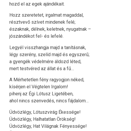
hozd el az egek ajándékait.
Hozz szeretetet, irgalmat magaddal,
résztvevő szívet mindenek felé;
északnak, délnek, keletnek, nyugatnak –
jószándékot fel- és lefelé.
Legyél visszhangja majd a tanításnak,
légy szerény, szelíd majd és egyszerű;
a gyengék védelmére áldozd léted,
mert testvéred az állat és a fű…
A Mérhetetlen fény ragyogjon néked,
kísérjen el Végtelen Irgalom!
pihenj az Égi Lótusz Ligetében,
ahol nincs szenvedés, nincs fájdalom…
Üdvözlégy, Lótuszvirág Ékessége!
Üdvözlégy, Halhatatlan Örökség!
Üdvözlégy, Hat Világnak Fényessége!