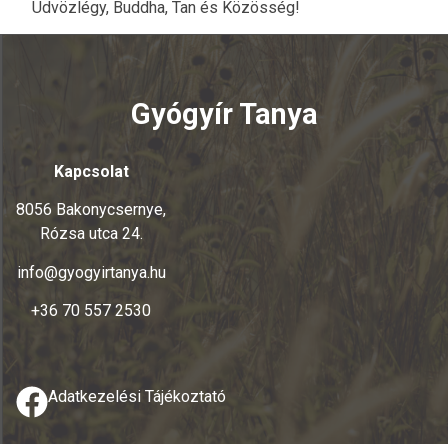
Üdvözlégy, Buddha, Tan és Közösség!
Gyógyír Tanya
Kapcsolat
8056 Bakonycsernye,
Rózsa utca 24.
info@gyogyirtanya.hu
+36 70 557 2530
Adatkezelési Tájékoztató