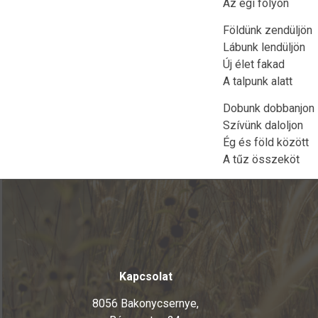
Az égi folyón
Földünk zendüljön
Lábunk lendüljön
Új élet fakad
A talpunk alatt
Dobunk dobbanjon
Szívünk daloljon
Ég és föld között
A tűz összeköt
Kapcsolat
8056 Bakonycsernye,