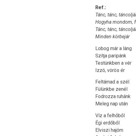
Ref.:
Tánc, tánc, táncoljá
Hogyha mondom, fo
Tánc, tánc, táncoljá
Minden körbejár
Lobog már a láng
Szítja paripánk
Testünkben a vér
Izzó, vörös ér
Feltámad a szél
Fülünkbe zenél
Fodrozza ruhánk
Meleg nap után
Víz a felhőből
Égi erdőből
Elviszi hajóm