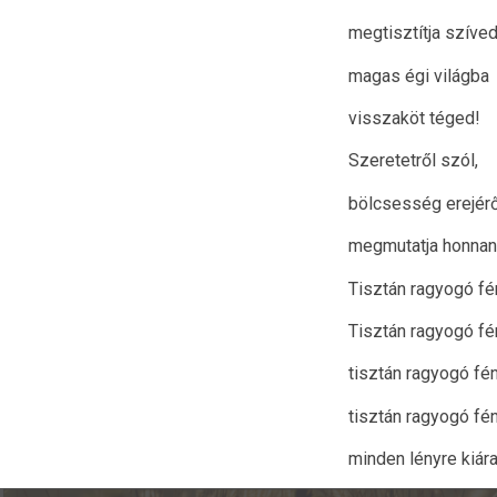
megtisztítja szíved
magas égi világba
visszaköt téged!
Szeretetről szól,
bölcsesség erejérő
megmutatja honnan 
Tisztán ragyogó fé
Tisztán ragyogó fé
tisztán ragyogó fé
tisztán ragyogó fé
minden lényre kiár