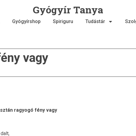
Gyógyír Tanya
Gyógyírshop
Spiriguru
Tudástár
Szol
fény vagy
isztán ragyogó fény vagy
dalt,