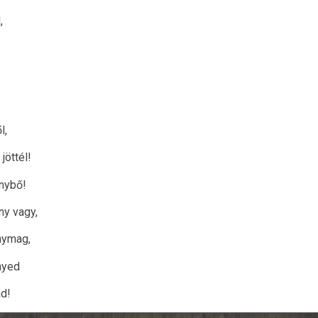
,
l,
jöttél!
nybő!
ny vagy,
nymag,
nyed
ad!