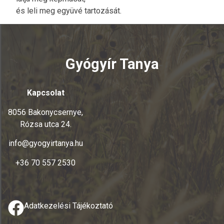
és leli meg együvé tartozását.
Gyógyír Tanya
Kapcsolat
8056 Bakonycsernye,
Rózsa utca 24.
info@gyogyirtanya.hu
+36 70 557 2530
Adatkezelési Tájékoztató