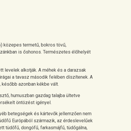
is) közepes termetű, bokros tövű,
hazánkban is őshonos. Természetes élőhelyét
ett levelek alkotják. A méhek és a darazsak
rágai a tavasz második felében díszítenek. A
, később azonban kékbe vált.
esztő, humuszban gazdag talajba ültetve
rsékelt öntözést igényel.
gyéb betegségek és kártevők jellemzően nem
 tüdőfű Európából származik, az érdeslevelűek
tt tüdőfű, dongófű, farkasmájfű, tüdőgálna,