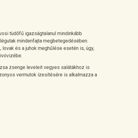
rvosi tüdőfű igazságtalanul mindinkább
 a légutak mindenfajta megbetegedésében.
 lovak és a juhok meghűlése esetén is, úgy,
 ivóvizébe.
zsa zsenge leveleit vegyes salátákhoz is
Bizonyos vermutok ízesítésére is alkalmazza a