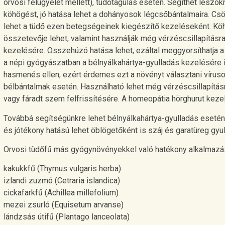
orvosi felügyelet mellett), tüdőtágulás esetén. Segíthet leszok
köhögést, jó hatása lehet a dohányosok légcsőbántalmaira. Csök
lehet a tüdő ezen betegségeinek kiegészítő kezeléseként. Kö
összetevője lehet, valamint használják még vérzéscsillapítá
kezelésére. Összehúzó hatása lehet, ezáltal meggyorsíthatja a
a népi gyógyászatban a bélnyálkahártya-gyulladás kezelésére 
hasmenés ellen, ezért érdemes ezt a növényt választani vírus
bélbántalmak esetén. Használható lehet még vérzéscsillapítá
vagy fáradt szem felfrissítésére. A homeopátia hörghurut keze
Továbbá segítségünkre lehet bélnyálkahártya-gyulladás esetén
és jótékony hatású lehet öblögetőként is száj és garatüreg gyu
Orvosi tüdőfű más gyógynövényekkel való hatékony alkalmazá
kakukkfű (Thymus vulgaris herba)
izlandi zuzmó (Cetraria islandica)
cickafarkfű (Achillea millefolium)
mezei zsurló (Equisetum arvanse)
lándzsás útifű (Plantago lanceolata)