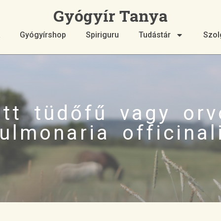
Gyógyír Tanya
Gyógyírshop
Spiriguru
Tudástár
Szol
ett tüdőfű vagy orv
ulmonaria officinal