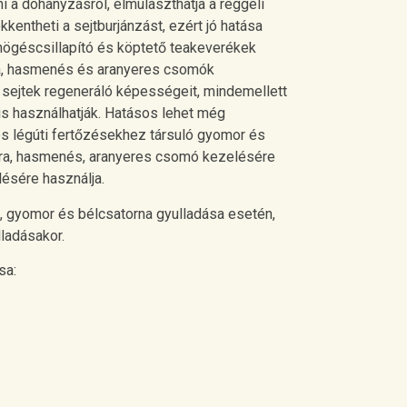
ni a dohányzásról, elmulaszthatja a reggeli
kentheti a sejtburjánzást, ezért jó hatása
högéscsillapító és köptető teakeverékek
sra, hasmenés és aranyeres csomók
 sejtek regeneráló képességeit, mindemellett
is használhatják. Hatásos lehet még
os légúti fertőzésekhez társuló gyomor és
sra, hasmenés, aranyeres csomó kezelésére
lésére használja.
, gyomor és bélcsatorna gyulladása esetén,
lladásakor.
sa: