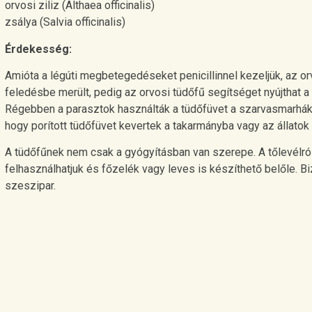
orvosi ziliz (Althaea officinalis)
zsálya (Salvia officinalis)
Érdekesség:
Amióta a légúti megbetegedéseket penicillinnel kezeljük, az o
feledésbe merült, pedig az orvosi tüdőfű segítséget nyújthat
Régebben a parasztok használták a tüdőfüvet a szarvasmarhák,
hogy porított tüdőfüvet kevertek a takarmányba vagy az állatok
A tüdőfűnek nem csak a gyógyításban van szerepe. A tőlevélró
felhasználhatjuk és főzelék vagy leves is készíthető belőle. 
szeszipar.