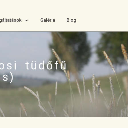
gáltatások
Galéria
Blog
osi tüdőfű
is)