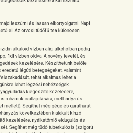
gbetegedések kezelésére alkalmazható.
 majd leszűrni és lassan elkortyolgatni. Napi
ető el. Az orvosi tüdőfű tea különösen
.
lizidin alkaloid vízben alig, alkoholban pedig
pp, 1dl vízben oldva. A növény levelét, és
egedések kezelésére. Készíthetünk belőle
 eredetű légúti betegségeket, valamint
k felszakadását, tehát alkalmas lehet a
égünkre lehet légzési nehézségek
tyagyulladás kiegészítő kezelésére,
kus rohamok csillapítására, mellhártya és
t mellett). Segíthet még gége és garathurut
 dohányzás következtében kialakult kínzó
ítő kezelésére, nyálkatömlő eldugulás és
sét. Segíthet még tüdő tuberkulózis (szigorú