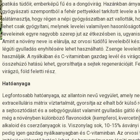
patikás tüdőír, emberképű fű és a dongóvirág. Hazánkban árnyas
gyógyászati szempontból a fehér pettyekkel tarkított levele 
alátámasztja, hogy régen a népi gyógyászatban azt vallották,
lehet csak gyógyítani, melynek levelei valamilyen hasonlóságo
leveleinek egyre nagyobb szerep jut az étkezésben is, ugyani
Amint a növény neve is elárulja, az orvosi tüdőfű leveleiből ké
légúti gyulladás enyhítésére lehet használható. Zsenge levelei
használják. A nyálkában és C-vitaminban gazdag levél és virágos 
összehúzó hatású lehet, gyorsíthatja a sejtek regenerációját. Fe
virágzó, föld feletti rész.
Hatóanyaga
Legfontosabb hatóanyaga, az allantoin nevű vegyület, amely ned
extracelluláris mátrix víztartalmát, gyorsítja az elhalt bőr külső 
a sejtosztódást és a sebgyógyulást valamint gyulladás gátló é
még a növényben különböző flavonoidok (kempferol, kvercetin)
alkaloid és cserzőanyagok is. Viszonylag sok, 10-15% ásványi a
pedig igen gazdag nyálkaanyagban és C-vitaminban. Az orvosi t