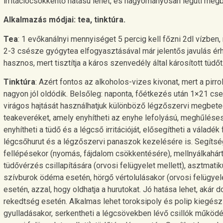
irritációcsökkentő hatású lehet, és hagyományosan légúti me
Alkalmazás módjai: tea, tinktúra.
Tea
: 1 evőkanálnyi mennyiséget 5 percig kell főzni 2dl vízben,
2-3 csésze gyógytea elfogyasztásával már jelentős javulás érh
hasznos, mert tisztítja a káros szenvedély által károsított tüdőt
Tinktúra
: Azért fontos az alkoholos-vizes kivonat, mert a pirro
nagyon jól oldódik. Belsőleg: naponta, főétkezés után 1×21 cse
virágos hajtását használhatjuk különböző légzőszervi megbet
teakeveréket, amely enyhítheti az enyhe lefolyású, meghűléses
enyhítheti a tüdő és a légcső irritációját, elősegítheti a váladé
légcsőhurut és a légzőszervi panaszok kezelésére is. Segíts
fellépésekor (nyomás, fájdalom csökkentésére), mellnyálkahár
tüdővérzés csillapítására (orvosi felügyelet mellett), asztmati
szívburok ödéma esetén, hörgő vértolulásakor (orvosi felügyele
esetén, azzal, hogy oldhatja a hurutokat. Jó hatása lehet, akár
rekedtség esetén. Alkalmas lehet toroksipoly és polip kiegész
gyulladásakor, serkentheti a légcsövekben lévő csillók működé