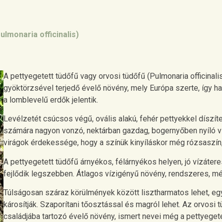
lmonaria officinalis)
A pettyegetett tüdőfű vagy orvosi tüdőfű (Pulmonaria officinal
gyöktörzsével terjedő évelő növény, mely Európa szerte, így 
a lomblevelű erdők jelentik.
Levélzetét csúcsos végű, ovális alakú, fehér pettyekkel díszít
számára nagyon vonzó, nektárban gazdag, bogernyőben nyíló vi
virágok érdekessége, hogy a színük kinyíláskor még rózsaszín
A pettyegetett tüdőfű árnyékos, félárnyékos helyen, jó vízáter
fejlődik legszebben. Átlagos vízigényű növény, rendszeres, mé
Túlságosan száraz körülmények között lisztharmatos lehet, e
károsítják. Szaporítani tőosztással és magról lehet. Az orvosi
családjába tartozó évelő növény, ismert nevei még a pettyegete