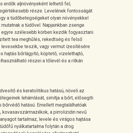
 erdők aljnövényeként lelhető fel,
a legértékesebb része. Levelének fontosságát
 hogy a tüdőbetegségeket olyan növényekkel
t mutatnak a tüdővel. Napjainkban zsenge
s egyre szélesebb körben kezdik fogyasztani.
szített tea meghűlés, rekedtség és felső
t levesekbe teszik, vagy vermut ízesítésére
hajtás bőrlágyító, köptető, vizelethajtó,
lhasználható részei a tőlevél és a ritkán
vesítő és keratolitikus hatású, növeli az
rétegeinek lehámlását, simítja a bőrt, elősegíti
s bőrvédő hatású. Emellett megtalálhatóak
, kovasavszármazékok, a pirrolizidin nevű
nyagot tartalmaz, levele és virágos hajtása
üdőfű nyálkatartalma folytán a drog