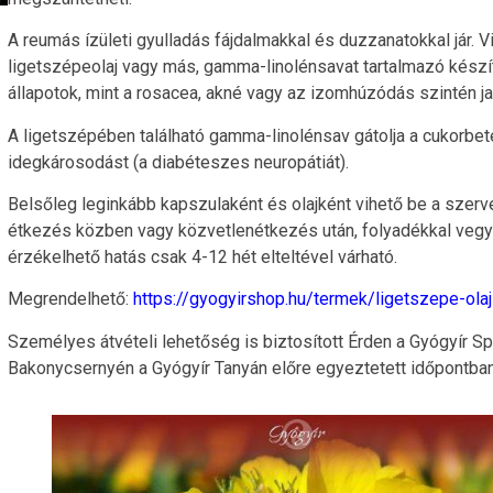
A reumás ízületi gyulladás fájdalmakkal és duzzanatokkal jár. V
ligetszépeolaj vagy más, gamma-linolénsavat tartalmazó kész
állapotok, mint a rosacea, akné vagy az izomhúzódás szintén ja
A ligetszépében található gamma-linolénsav gátolja a cukorb
idegkárosodást (a diabéteszes neuropátiát).
Belsőleg leginkább kapszulaként és olajként vihető be a szerv
étkezés közben vagy közvetlenétkezés után, folyadékkal vegyü
érzékelhető hatás csak 4-12 hét elteltével várható.
Megrendelhető:
https://gyogyirshop.hu/termek/ligetszepe-ola
Személyes átvételi lehetőség is biztosított Érden a Gyógyír S
Bakonycsernyén a Gyógyír Tanyán előre egyeztetett időpontban