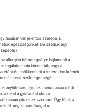
yításában van jelentős szerepe. E
hetjük egészségünket. De szedjük egy
szépeolaj?
 az allergiás bőrbetegségre hajlamosít a
izsgálata során kimutatták, hogy a
szketést és csökkentheti a szteroidos krémek
használatának szükségességét.
k enyhítésére, ilyenek: menstruáció előtti
en azokat a gyulladást okozó
áltásában játszanak szerepet. Úgy tűnik, a
elyeknél még a meddőséget is