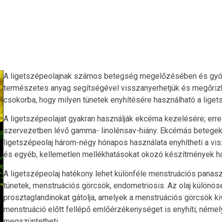
A ligetszépeolajnak számos betegség megelőzésében és gyóg
természetes anyag segítségével visszanyerhetjük és megőriz
csokorba, hogy milyen tünetek enyhítésére használható a liget
A ligetszépeolajat gyakran használják ekcéma kezelésére; erre
szervezetben lévő gamma- linolénsav-hiány. Ekcémás betegek v
ligetszépeolaj három-négy hónapos használata enyhítheti a vi
és egyéb, kellemetlen mellékhatásokat okozó készítmények 
A ligetszépeolaj hatékony lehet különféle menstruációs panaszo
tünetek, menstruációs görcsök, endometriosis. Az olaj különös
prosztaglandinokat gátolja, amelyek a menstruációs görcsök kiv
menstruáció előtt fellépő emlőérzékenységet is enyhíti; ném
megszüntetheti.