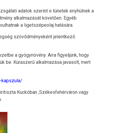
izsgálati adatok szerint e tünetek enyhülnek a
ítmény alkalmazását követően. Egyéb
vulhatnak a ligetszépeolaj hatására.
etegség szövődményeként jelentkező
ezetbe a gyógynövény. Arra figyeljünk, hogy
k be. Kúraszerű alkalmazása javasolt, mert
j-kapszula/
piritiszta Kuckóban ,Székesfehérváron vagy
.