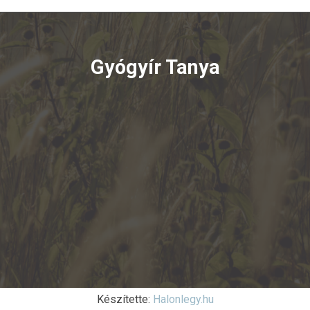
Gyógyír Tanya
Készítette:
Halonlegy.hu