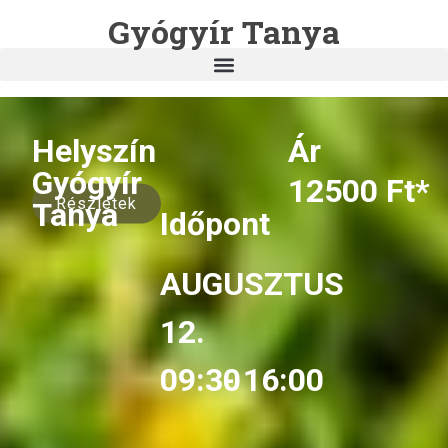
Gyógyír Tanya
Helyszín
Ár
Gyógyír
12500 Ft*
Részletek
Tanya
Időpont
AUGUSZTUS
12.
09:30
- 16:00