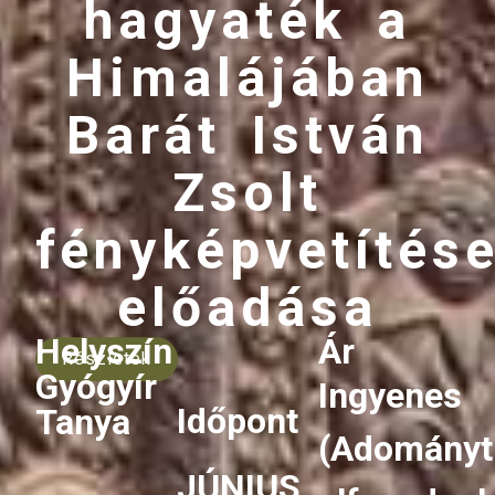
hagyaték a
Himalájában
Barát István
Zsolt
fényképvetítés
előadása
Helyszín
Ár
Részletek
Gyógyír
Ingyenes
Időpont
Tanya
(Adományt
JÚNIUS