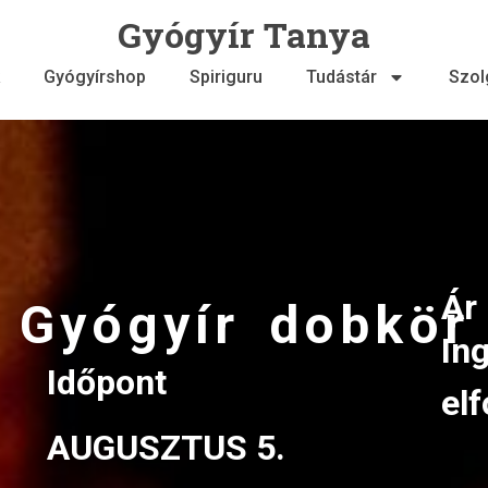
Gyógyír Tanya
Gyógyírshop
Spiriguru
Tudástár
Szol
Ár
Gyógyír dobkör
In
Időpont
el
AUGUSZTUS 5.