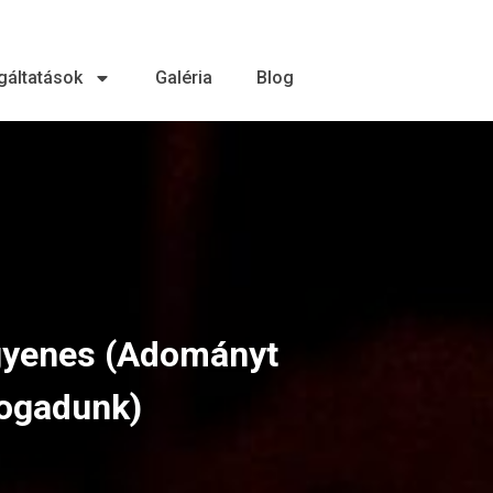
gáltatások
Galéria
Blog
gyenes (Adományt
fogadunk)