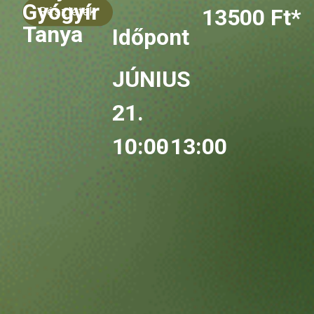
Gyógyír
13500 Ft*
Részletek
Tanya
Időpont
JÚNIUS
21.
10:00
- 13:00