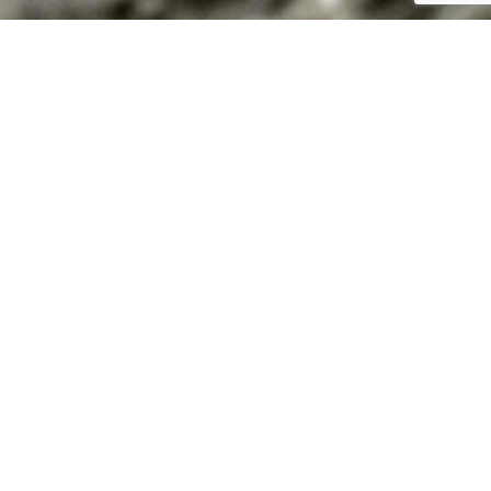
Kedves érdeklődők!
Szeretettel hívunk és várunk benneteket a
követketkező Nyitott Műhely programunkra, amelynek
témája:
Menta és a nyári bőrápolás
Miket alkotunk?
– hidrolátum: Mi is ez? Mire használható? Tárolása…
mely kozmetikumokba használhatjuk …
– lábápoló krém meleg mezítlábas napokra: Miből áll
az emulzió?