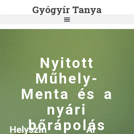
Gyógyír Tanya
Nyitott
Műhely-
Menta és a
nyári
bőrápolás
Helyszín
Ár