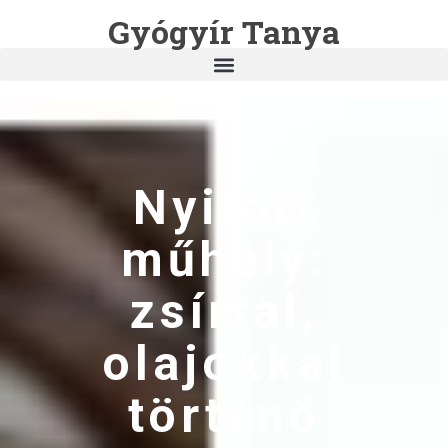
Gyógyír Tanya
Nyitott
műhely:
zsírral,
olajokkal
történő