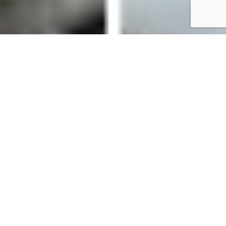
Kedves érdeklődők!
Tematikus programunk ezen
alkalmával megismerkedhettek a
hagyományos népi gyógyászatban
használatos olajokkal, zsírokkal
történő kivonási módszerrel.
Jellemzően öt kivonási módszert
különböztetünk meg, melyeket az