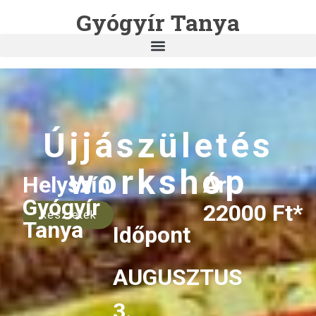
Gyógyír Tanya
Újjászületés
workshop
Helyszín
Ár
Gyógyír
22000 Ft*
Részletek
Tanya
Időpont
AUGUSZTUS
3.