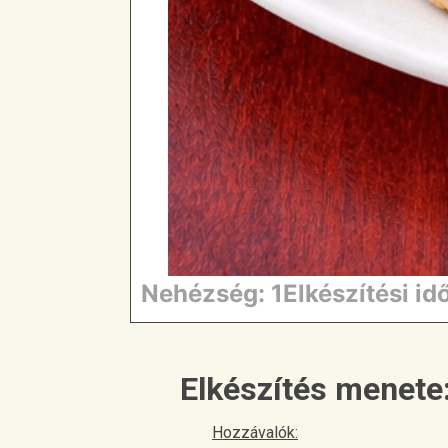
Nehézség: 1
Elkészítési id
Elkészítés menete
Hozzávalók: