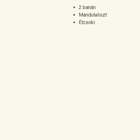
2 banán
Mandulaliszt
Étcsoki
Két banánt pépesítünk. Hozz
Sütőpapírral bélelt tepsibe 
A golyók tetejét a hüvelyku
Felolvasztunk egy tábla étc