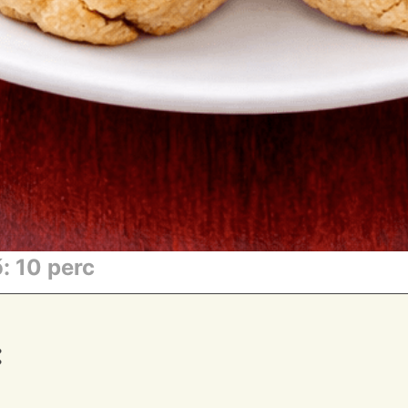
ő: 10 perc
: