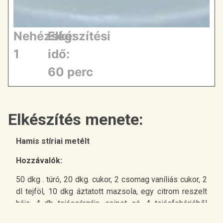
Nehézség:
Elkészítési
1
idő:
60 perc
Elkészítés menete:
Hamis stíriai metélt
Hozzávalók:
50 dkg . túró, 20 dkg. cukor, 2 csomag vaníliás cukor, 2
dl tejföl, 10 dkg áztatott mazsola, egy citrom reszelt
héja, 4 db tojássárgája, csipet só, 4 tojásfehérjéből
keményre vert hab, 50 dkg. fodros metélt,