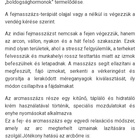
„boldogsághormonok” termelődése.
A fejmasszázs-terápiát olajjal vagy a nélkül is végezzük a
vendég kérése szerint.
Az indiai fejmasszázst nemcsak a fejen végezzük, hanem
az arcon, vállon, nyakon és a hát felső szakaszán. Ezek
mind olyan területek, ahol a stressz felgyülemlik, a terheket
felvesszük és munkahelyi rossz testtartás miatt az izmok
befeszülnek és letapadnak. A masszázs segít ellazítani a
megfeszült, fájó izmokat, serkenti a vérkeringést és
gyorsítja a lerakódott méreganyagok kiválasztását, ily
módon csillapítva a fájdalmakat.
Az arcmasszázs része egy kitűnő, tápláló és hidratáló
krém használatával történik, speciális mozdulatokat és
enyhe nyomásokat alkalmazva.
Ez a fej- és arcmasszázs egy egyedi relaxációs módszer,
amely az arc megterhelt izmainak lazítására is
szolgál.Jótékony hatású az arcbőrre is: