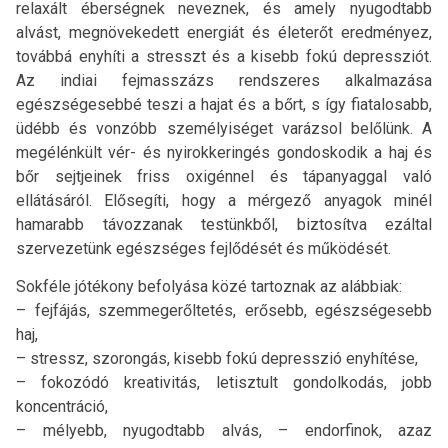
relaxált éberségnek neveznek, és amely nyugodtabb
alvást, megnövekedett energiát és életerőt eredményez,
továbbá enyhíti a stresszt és a kisebb fokú depressziót.
Az indiai fejmasszázs rendszeres alkalmazása
egészségesebbé teszi a hajat és a bőrt, s így fiatalosabb,
üdébb és vonzóbb személyiséget varázsol belőlünk. A
megélénkült vér- és nyirokkeringés gondoskodik a haj és
bőr sejtjeinek friss oxigénnel és tápanyaggal való
ellátásáról. Elősegíti, hogy a mérgező anyagok minél
hamarabb távozzanak testünkből, biztosítva ezáltal
szervezetünk egészséges fejlődését és működését.
Sokféle jótékony befolyása közé tartoznak az alábbiak:
– fejfájás, szemmegerőltetés, erősebb, egészségesebb
haj,
– stressz, szorongás, kisebb fokú depresszió enyhítése,
– fokozódó kreativitás, letisztult gondolkodás, jobb
koncentráció,
– mélyebb, nyugodtabb alvás, – endorfinok, azaz