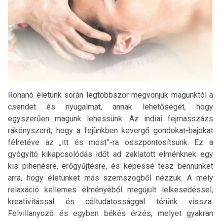
Rohanó életünk során legtöbbször megvonjuk magunktól a
csendet és nyugalmat, annak lehetőségét, hogy
egyszerűen magunk lehessünk. Az indiai fejmasszázs
rákényszerít, hogy a fejünkben kevergő gondokat-bajokat
félretéve az „itt és most”-ra összpontosítsunk. Ez a
gyógyító kikapcsolódás időt ad zaklatott elménknek egy
kis pihenésre, erőgyűjtésre, és képessé tesz bennünket
arra, hogy életünket más szemszögből nézzük. A mély
relaxáció kellemes
élményéből megújult lelkesedéssel,
kreativitással és céltudatossággal térünk vissza.
Felvillanyozó és egyben békés érzés, melyet gyakran