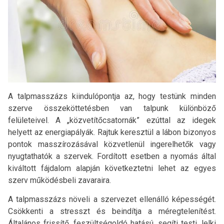
A talpmasszázs kiindulópontja az, hogy testünk minden
szerve összeköttetésben van talpunk különböző
felületeivel. A „közvetítőcsatornák” ezúttal az idegek
helyett az energiapályák. Rajtuk keresztül a lábon bizonyos
pontok masszírozásával közvetlenül ingerelhetők vagy
nyugtathatók a szervek. Fordított esetben a nyomás által
kiváltott fájdalom alapján következtetni lehet az egyes
szerv működésbeli zavaraira.
A
talpmasszázs növeli a szervezet ellenálló képességét.
Csökkenti a stresszt és beindítja a méregtelenítést.
Általános frissítő, feszültségoldó hatású, segíti testi, lelki