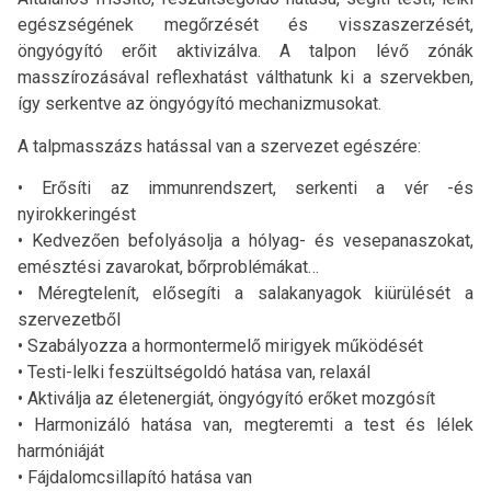
egészségének megőrzését és visszaszerzését,
öngyógyító erőit aktivizálva. A talpon lévő zónák
masszírozásával reflexhatást válthatunk ki a szervekben,
így serkentve az öngyógyító mechanizmusokat.
A talpmasszázs hatással van a szervezet egészére:
​• Erősíti az immunrendszert, serkenti a vér -és
nyirokkeringést
• Kedvezően befolyásolja a hólyag- és vesepanaszokat,
emésztési zavarokat, bőrproblémákat…
• Méregtelenít, elősegíti a salakanyagok kiürülését a
szervezetből
• Szabályozza a hormontermelő mirigyek működését
• Testi-lelki feszültségoldó hatása van, relaxál
• Aktiválja az életenergiát, öngyógyító erőket mozgósít
• Harmonizáló hatása van, megteremti a test és lélek
harmóniáját
• Fájdalomcsillapító hatása van