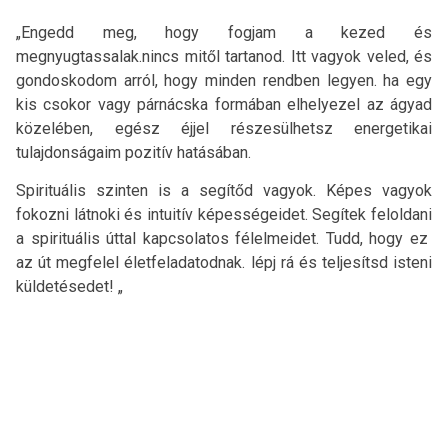
„Engedd meg, hogy fogjam a kezed és
megnyugtassalak.nincs mitől tartanod. Itt vagyok veled, és
gondoskodom arról, hogy minden rendben legyen. ha egy
kis csokor vagy párnácska formában elhelyezel az ágyad
közelében, egész éjjel részesülhetsz energetikai
tulajdonságaim pozitív hatásában.
Spirituális szinten is a segítőd vagyok. Képes vagyok
fokozni látnoki és intuitív képességeidet. Segítek feloldani
a spirituális úttal kapcsolatos félelmeidet. Tudd, hogy ez
az út megfelel életfeladatodnak. lépj rá és teljesítsd isteni
küldetésedet! „